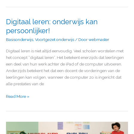
Digitaal leren: onderwijs kan
Digitaal
leren:
persoonlijker!
onderwijs
Basisonderwijs
,
Voortgezet onderwijs
/ Door
webmaster
kan
persoonlijker!
Digitaal leren is niet altijd eenvoudig. Veel scholen worstelen met
het concept “digitaal leren”. Het betekent enerzijds dat leerlingen
een deel van hun werk achter de iPad of de computer uitvoeren.
Anderzijds betekent het dat een docent de vorderingen van de
leerlingen kan volgen, wanneer de computer zo is ingericht dat
alle prestaties van de
Read More »
Winford
Tweetalig