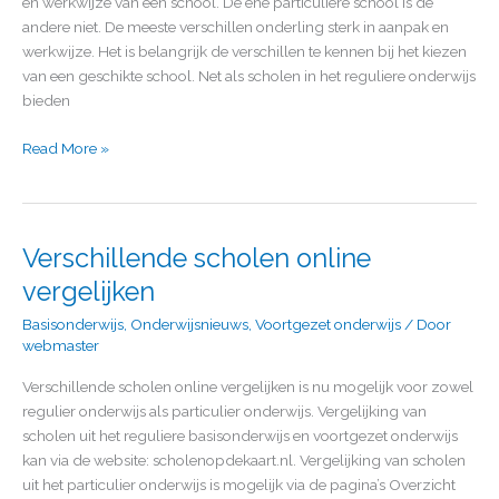
en werkwijze van een school. De ene particuliere school is de
andere niet. De meeste verschillen onderling sterk in aanpak en
werkwijze. Het is belangrijk de verschillen te kennen bij het kiezen
van een geschikte school. Net als scholen in het reguliere onderwijs
bieden
Read More »
Verschillende scholen online
Verschillende
scholen
vergelijken
online
Basisonderwijs
,
Onderwijsnieuws
,
Voortgezet onderwijs
/ Door
vergelijken
webmaster
Verschillende scholen online vergelijken is nu mogelijk voor zowel
regulier onderwijs als particulier onderwijs. Vergelijking van
scholen uit het reguliere basisonderwijs en voortgezet onderwijs
kan via de website: scholenopdekaart.nl. Vergelijking van scholen
uit het particulier onderwijs is mogelijk via de pagina’s Overzicht