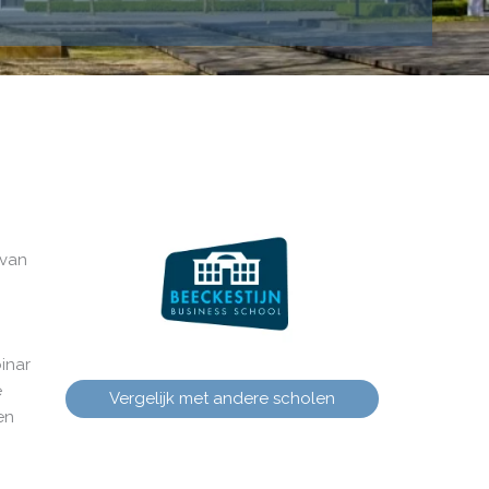
 van
binar
e
Vergelijk met andere scholen
en